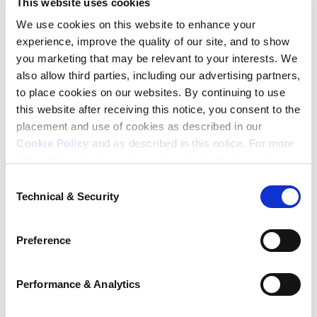
This website uses cookies
decidir si quiere quedarse con el resultado o 
We use cookies on this website to enhance your
cancelarlo. Si usted no toma acción en esos seis días, 
experience, improve the quality of our site, and to show
su resultado se quedará como parte permanente de 
you marketing that may be relevant to your interests. We
su expediente y será reportado a las escuelas de 
also allow third parties, including our advertising partners,
derecho a las que usted solicitó admisión . Para más 
to place cookies on our websites. By continuing to use
información, visite 
nuestro sitio de Score Preview
.
this website after receiving this notice, you consent to the
placement and use of cookies as described in our
Cookie Policy
and as described in this notice. For more
Reporte de resultados
information about our privacy practices, please review
our
Privacy Policy
.
Consent
Los resultados del LSAT—Puerto Rico serán 
Technical & Security
Selection
Additional Privacy Options
publicados a través de las cuentas de LSAC.org el 
When you use our website and/or enter your email
miércoles, 10 de marzo de 2027.
Preference
address on our website (either to log in to your account,
sign up for an LSAC newsletter, or any other similar type
of activity that requires the sharing of your email address
Performance & Analytics
with us), we may share information that we collect from
you, such as your email (in hashed, pseudonymous