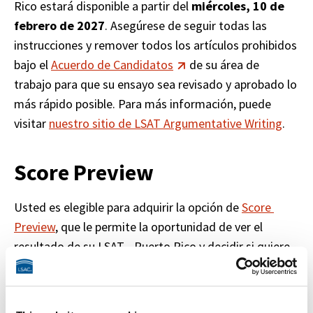
Rico estará disponible a partir del 
miércoles,
10 de 
febrero de 2027
. Asegúrese de seguir todas las 
instrucciones y remover todos los artículos prohibidos 
bajo el 
Acuerdo de Candidatos
 de su área de 
trabajo para que su ensayo sea revisado y aprobado lo 
más rápido posible. Para más información, puede 
visitar 
nuestro sitio de LSAT Argumentative Writing
.
Score Preview
Usted es elegible para adquirir la opción de 
Score 
Preview
, que le permite la oportunidad de ver el 
resultado de su LSAT—Puerto Rico y decidir si quiere 
quedarse con el mismo o cancelarlo. Con la opción de 
Score Preview, usted tendrá hasta seis días calendario 
a partir del momento que recibe su resultado para 